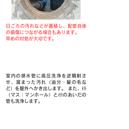
日ごろの汚れなどが蓄積し、配管自体
の損傷につながる場合もあります。
早めの対処が大切です。
Point1・高圧洗浄によりご自宅の排
水管を清掃いたします。
室内の排水管に高圧洗浄を逆噴射さ
せ、溜まった汚れ（油分・髪の毛な
ど）を屋外へかき出します。 また、枡
（マス：マンホール）と枡のあいだの
管も洗浄します。
Point2・強力洗浄パワーを持つ高圧
洗浄車でお宅に駆け付けます！