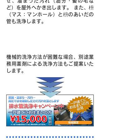
せ、溜まった汚れ（油分・髪の毛な
ど）を屋外へかき出します。 また、枡
（マス：マンホール）と枡のあいだの
管も洗浄します。
Point2・強力洗浄パワーを持つ高圧
洗浄車でお宅に駆け付けます！
機械的洗浄方法が困難な場合、別途業
務用薬剤による洗浄方法もご提案いた
します。