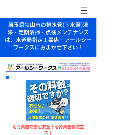
埼玉県狭山市の排水管(下水管)洗
浄・定期清掃・点検メンテナンス
は、水道局指定工事店・アールシー
ワークスにおまかせ下さい！
​地元業者で安心安全！悪徳業者撲滅宣
言！