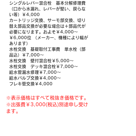
シングルレバー混合栓 基本分解修理費
（口から水漏れ、レバーが堅い、戻らな
い等）￥4,000
カートリッジ交換、サーモ部交換、切り
替え部品交換が必要な場合は＋部品代が
必要になります。およそ￥4,000～
￥6,000位 （メーカー、機種により幅が
あります）
水栓交換 基礎取付工事費 単水栓（部
品込）￥7,000～
水栓交換 壁付混合栓￥5,000～
水栓交換 デッキ混合栓￥7,000～
給水管漏水修理￥7,000～
給水バルブ交換￥4,000～
フレキ管交換￥4,000
※表示価格はすべて税抜き価格です。​​
※出張費￥3,000(税込)別途申し受け
ます。
こんな症状が出る前に！