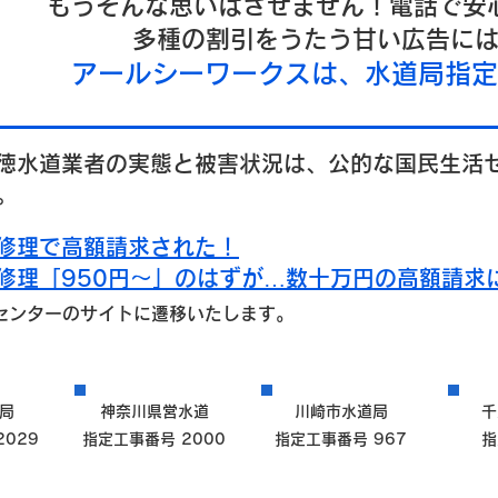
もうそんな思いはさせません！電話で安
多種の割引をうたう甘い広告に
​アールシーワークスは、水道局指
徳水道業者の実態と被害状況は、公的な国民生活
。
修理で高額請求された！
修理「950円～」のはずが…数十万円の高額請求
センターのサイトに遷移いたします。
局
神奈川県営水道
川崎市水道局
千
029
指定工事番号 2000
指定工事番号 967
指