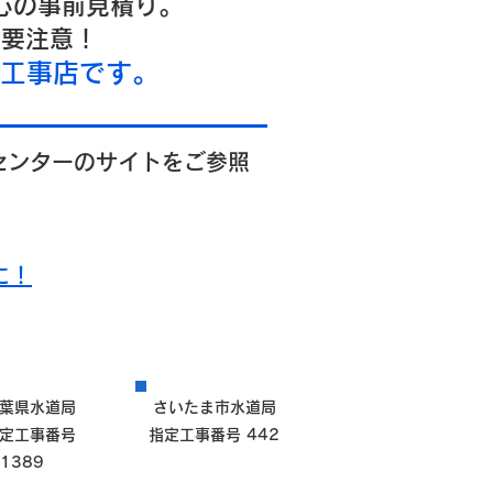
心の事前見積り。
は要注意！
定工事店です。
センターのサイトをご参照
に！
葉県水道局
さいたま市水道局
定工事番号
指定工事番号 442
1389