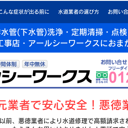
こんな症状が出る前に
水道業者の選び方
お問い
水管(下水管)洗浄・定期清掃・点
工事店・アールシーワークスにおま
地元業者で安心安全！悪徳
以前、悪徳業者により水道修理で高額請求さ