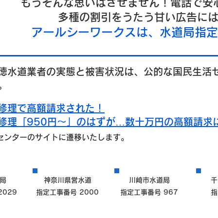
もうそんな思いはさせません！電話で安
多種の割引をうたう甘い広告に
​アールシーワークスは、水道局指
徳水道業者の実態と被害状況は、公的な国民生活
。
修理で高額請求された！
修理「950円～」のはずが…数十万円の高額請求
センターのサイトに遷移いたします。
局
神奈川県営水道
川崎市水道局
千
029
指定工事番号 2000
指定工事番号 967
指