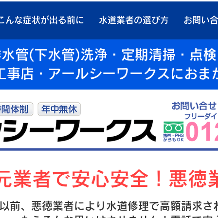
こんな症状が出る前に
水道業者の選び方
お問い
水管(下水管)洗浄・定期清掃・点
工事店・アールシーワークスにおま
地元業者で安心安全！悪徳
以前、悪徳業者により水道修理で高額請求さ