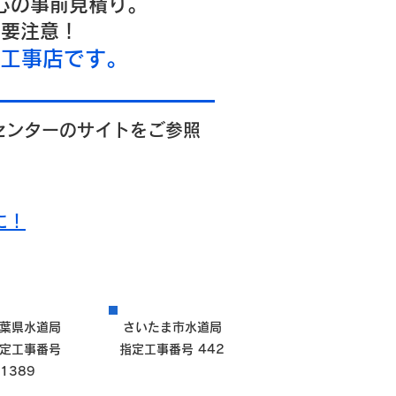
心の事前見積り。
は要注意！
定工事店です。
センターのサイトをご参照
に！
葉県水道局
さいたま市水道局
定工事番号
指定工事番号 442
1389