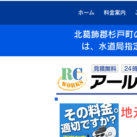
ホーム
料金案内
北葛飾郡杉戸町
は、水道局指
​