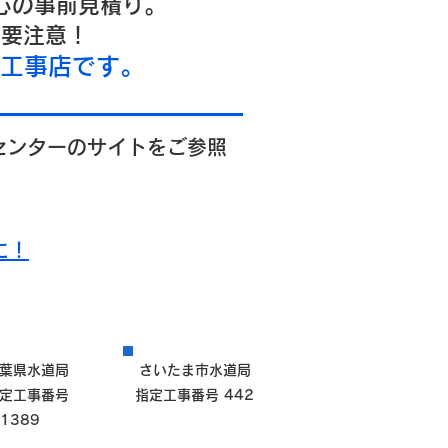
心の事前見積り。
は要注意！
定工事店です。
センターのサイトをご参照
に！
葉県水道局
さいたま市水道局
定工事番号
指定工事番号 442
1389