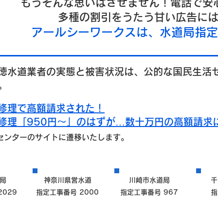
もうそんな思いはさせません！電話で安
多種の割引をうたう甘い広告に
​アールシーワークスは、水道局指
徳水道業者の実態と被害状況は、公的な国民生活
。
修理で高額請求された！
修理「950円～」のはずが…数十万円の高額請求
センターのサイトに遷移いたします。
局
神奈川県営水道
川崎市水道局
千
029
指定工事番号 2000
指定工事番号 967
指