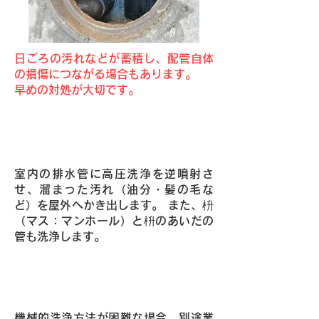
日ごろの汚れなどが蓄積し、配管自体
の損傷につながる場合もあります。
早めの対処が大切です。
Point1・高圧洗浄によりご自宅の排
水管を清掃いたします。
室内の排水管に高圧洗浄を逆噴射さ
せ、溜まった汚れ（油分・髪の毛な
ど）を屋外へかき出します。 また、枡
（マス：マンホール）と枡のあいだの
管も洗浄します。
Point2・強力洗浄パワーを持つ高圧
洗浄車でお宅に駆け付けます！
機械的洗浄方法が困難な場合、別途業